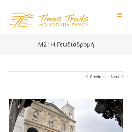
Skip
to
content
M2 : Η Γεωδιαδρομή
Previous
Next