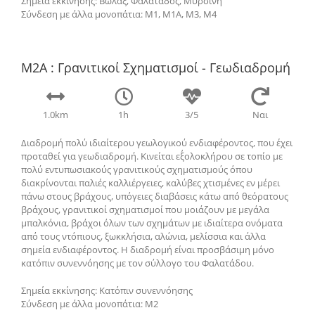
Σημεία εκκίνησης: Βωλάξ, Φαλατάδος, Μυρσίνη
Σύνδεση με άλλα μονοπάτια: Μ1, Μ1Α, Μ3, Μ4
M2Α : Γρανιτικοί Σχηματισμοί - Γεωδιαδρομή
1.0km
1h
3/5
Ναι
Διαδρομή πολύ ιδιαίτερου γεωλογικού ενδιαφέροντος, που έχει
προταθεί για γεωδιαδρομή. Κινείται εξ΄ολοκλήρου σε τοπίο με
πολύ εντυπωσιακούς γρανιτικούς σχηματισμούς όπου
διακρίνονται παλιές καλλιέργειες, καλύβες χτισμένες εν μέρει
πάνω στους βράχους, υπόγειες διαβάσεις κάτω από θεόρατους
βράχους, γρανιτικοί σχηματισμοί που μοιάζουν με μεγάλα
μπαλκόνια, βράχοι όλων των σχημάτων με ιδιαίτερα ονόματα
από τους ντόπιους, ξωκκλήσια, αλώνια, μελίσσια και άλλα
σημεία ενδιαφέροντος. Η διαδρομή είναι προσβάσιμη μόνο
κατόπιν συνεννόησης με τον σύλλογο του Φαλατάδου.
Σημεία εκκίνησης: Κατόπιν συνεννόησης
Σύνδεση με άλλα μονοπάτια: Μ2